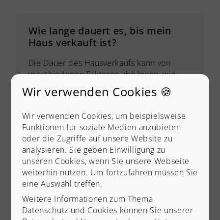
Wie lange dauert es, bis mein
Haus verkauft ist?
Die Dauer des Hausverkaufs kann von
verschiedenen Faktoren abhängen, wie
dem Zustand des Hauses, der Lage, dem
Wir verwenden Cookies 🍪
aktuellen Immobilienmarkt und der
gewählten Verkaufsstrategie. In der Regel
Wir verwenden Cookies, um beispielsweise
kann es zwischen einigen Wochen bis hin
Funktionen für soziale Medien anzubieten
zu mehreren Monaten dauern, bis ein
oder die Zugriffe auf unsere Website zu
Haus verkauft ist.
analysieren. Sie geben Einwilligung zu
unseren Cookies, wenn Sie unsere Webseite
weiterhin nutzen. Um fortzufahren müssen Sie
eine Auswahl treffen.
Modernisierung oder "Verkauf an
Weitere Informationen zum Thema
Bastler"?
Datenschutz und Cookies können Sie unserer