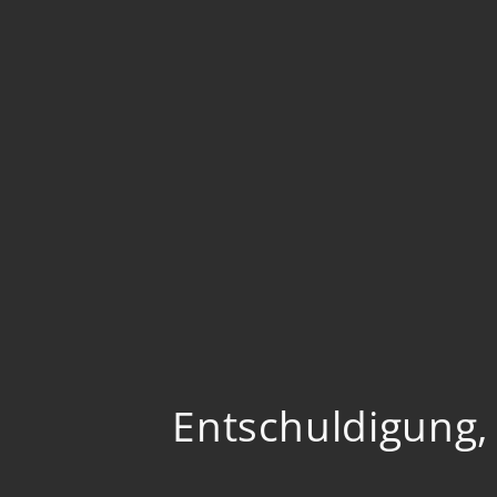
Entschuldigung, 