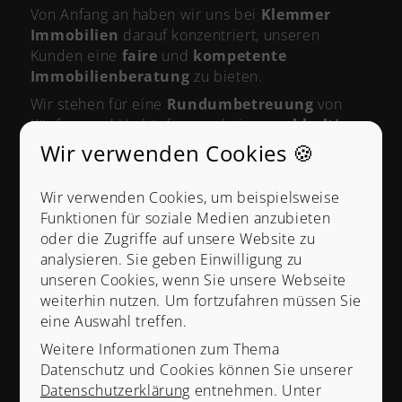
Von Anfang an haben wir uns bei
Klemmer
Immobilien
darauf konzentriert, unseren
Kunden eine
faire
und
kompetente
Immobilienberatung
zu bieten.
Wir stehen für eine
Rundumbetreuung
von
Käufern und Verkäufern und eine
nachhaltige
Kundenbindung
.
Wir verwenden Cookies 🍪
Wir verwenden Cookies, um beispielsweise
Funktionen für soziale Medien anzubieten
oder die Zugriffe auf unsere Website zu
analysieren. Sie geben Einwilligung zu
unseren Cookies, wenn Sie unsere Webseite
weiterhin nutzen. Um fortzufahren müssen Sie
eine Auswahl treffen.
Weitere Informationen zum Thema
Datenschutz und Cookies können Sie unserer
Datenschutzerklärung
entnehmen. Unter