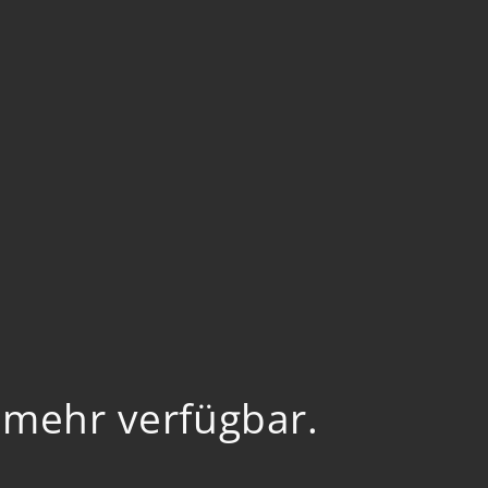
t mehr verfügbar.